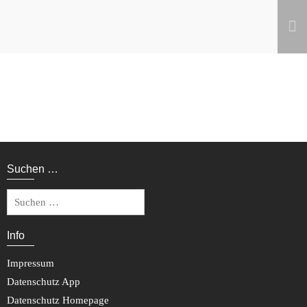
APP-Features
Home
/
APP-Features
Suchen …
Suchen
nach:
Info
Impressum
Datenschutz App
Datenschutz Homepage